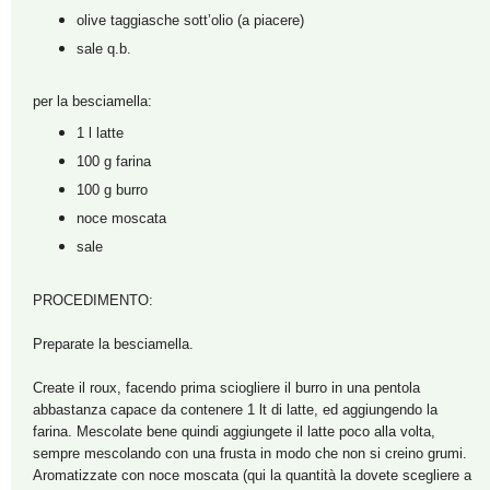
olive taggiasche sott’olio (a piacere)
sale q.b.
per la besciamella:
1 l latte
100 g farina
100 g burro
noce moscata
sale
PROCEDIMENTO:
Preparate la besciamella.
Create il roux, facendo prima sciogliere il burro in una pentola
abbastanza capace da contenere 1 lt di latte, ed aggiungendo la
farina. Mescolate bene quindi aggiungete il latte poco alla volta,
sempre mescolando con una frusta in modo che non si creino grumi.
Aromatizzate con noce moscata (qui la quantità la dovete scegliere a