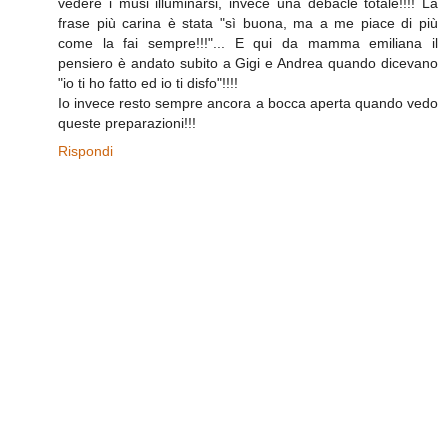
vedere i musi illuminarsi, invece una debacle totale!!!! La
frase più carina è stata "sì buona, ma a me piace di più
come la fai sempre!!!"... E qui da mamma emiliana il
pensiero è andato subito a Gigi e Andrea quando dicevano
"io ti ho fatto ed io ti disfo"!!!!
Io invece resto sempre ancora a bocca aperta quando vedo
queste preparazioni!!!
Rispondi