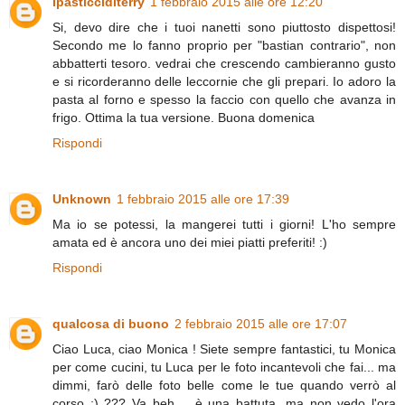
Ipasticciditerry
1 febbraio 2015 alle ore 12:20
Si, devo dire che i tuoi nanetti sono piuttosto dispettosi!
Secondo me lo fanno proprio per "bastian contrario", non
abbatterti tesoro. vedrai che crescendo cambieranno gusto
e si ricorderanno delle leccornie che gli prepari. Io adoro la
pasta al forno e spesso la faccio con quello che avanza in
frigo. Ottima la tua versione. Buona domenica
Rispondi
Unknown
1 febbraio 2015 alle ore 17:39
Ma io se potessi, la mangerei tutti i giorni! L'ho sempre
amata ed è ancora uno dei miei piatti preferiti! :)
Rispondi
qualcosa di buono
2 febbraio 2015 alle ore 17:07
Ciao Luca, ciao Monica ! Siete sempre fantastici, tu Monica
per come cucini, tu Luca per le foto incantevoli che fai... ma
dimmi, farò delle foto belle come le tue quando verrò al
corso :) ??? Va beh.... è una battuta, ma non vedo l'ora