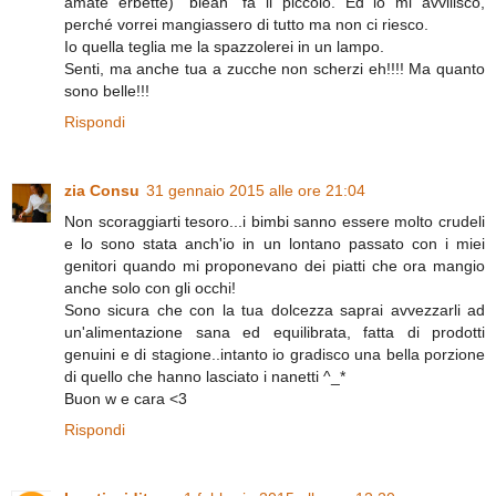
amate erbette) "bleah" fa il piccolo. Ed io mi avvilisco,
perché vorrei mangiassero di tutto ma non ci riesco.
Io quella teglia me la spazzolerei in un lampo.
Senti, ma anche tua a zucche non scherzi eh!!!! Ma quanto
sono belle!!!
Rispondi
zia Consu
31 gennaio 2015 alle ore 21:04
Non scoraggiarti tesoro...i bimbi sanno essere molto crudeli
e lo sono stata anch'io in un lontano passato con i miei
genitori quando mi proponevano dei piatti che ora mangio
anche solo con gli occhi!
Sono sicura che con la tua dolcezza saprai avvezzarli ad
un'alimentazione sana ed equilibrata, fatta di prodotti
genuini e di stagione..intanto io gradisco una bella porzione
di quello che hanno lasciato i nanetti ^_*
Buon w e cara <3
Rispondi