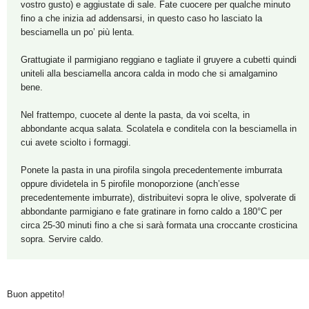
vostro gusto) e aggiustate di sale. Fate cuocere per qualche minuto
fino a che inizia ad addensarsi, in questo caso ho lasciato la
besciamella un po’ più lenta.
Grattugiate il parmigiano reggiano e tagliate il gruyere a cubetti quindi
uniteli alla besciamella ancora calda in modo che si amalgamino
bene.
Nel frattempo, cuocete al dente la pasta, da voi scelta, in
abbondante acqua salata. Scolatela e conditela con la besciamella in
cui avete sciolto i formaggi.
Ponete la pasta in una pirofila singola precedentemente imburrata
oppure dividetela in 5 pirofile monoporzione (anch’esse
precedentemente imburrate), distribuitevi sopra le olive, spolverate di
abbondante parmigiano e fate gratinare in forno caldo a 180°C per
circa 25-30 minuti fino a che si sarà formata una croccante crosticina
sopra. Servire caldo.
Buon appetito!