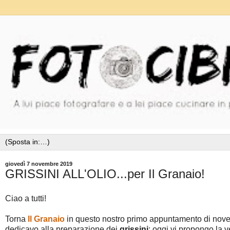
giovedì 7 novembre 2019
GRISSINI ALL'OLIO...per Il Granaio!
Ciao a tutti!
Torna
Il Granaio
in questo nostro primo appuntamento di novemb
dedicavo alla preparazione dei
grissini
; oggi vi propongo la 