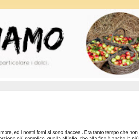
re, ed i nostri forni si sono riaccesi. Era tanto tempo che non
versione più semplice, quella
all’olio
, che alla fine è anche la più