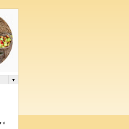
▼
 mi