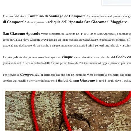
Cammino di Santiago de Compostela
Possiamo definire il
come un insieme di percorsi che già
di Compostela
reliquie dell’Apostolo San Giacomo il Maggiore
dove riposano le
.
San Giacomo Apostolo
venne decapitato in Palestina nel 44 d.C. da re Erode Agrippa I, e secondo qu
corpo in Galizia, dove Giacomo aveva passato un lungo periodo ad evangelizzare le popolazioni celtiche, e l
grazie ad una rivelazione, da un eremita e da quel momento iniziarono i primi pellegrinaggi che via via coinvo
cinque
Codex ca
Le principali vie che portano verso Santiago sono
e sono descritte in uno dei libri del
prima volta nel IX secolo partendo dalle Asturie per un totale di 319 km, mentre ad oggi il percorso più famo
Compostela
Per ricevere la
, il certificato che alla fine del cammino viene conferito ai pellegrini che co
timbri di san Giacomo
accedere agli ostelli e che viene timbrato con i
in tutti i luoghi dove il pel