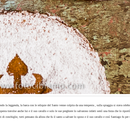
ndo la leggenda, la barca con le reliquie del Santo venne colpita da una tempesta , sulla spiaggia si stava celeb
esta travolse anche lui e il suo cavallo e solo le sue preghiere lo salvarono infatti sentì una forza che lo riportò
i di conchiglie, tutti pensano da allora che fu il santo a salvare lo sposo e il suo cavallo e così Santiago fu per