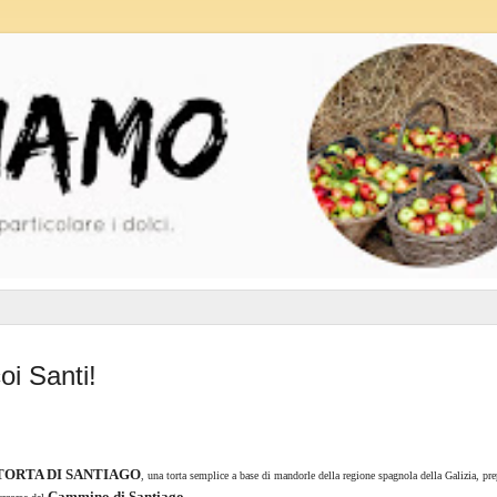
i Santi!
TORTA DI SANTIAGO
, una torta semplice a base di mandorle della regione spagnola della Galizia, pre
Cammino di Santiago