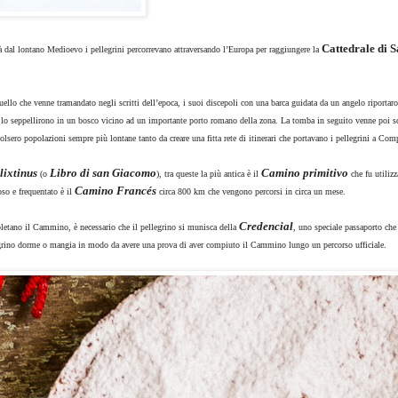
Cattedrale di 
 dal lontano Medioevo i pellegrini percorrevano attraversando l’Europa per raggiungere la
ello che venne tramandato negli scritti dell’epoca, i suoi discepoli con una barca guidata da un angelo riportar
ì lo seppellirono in un bosco vicino ad un importante porto romano della zona. La tomba in seguito venne poi s
lsero popolazioni sempre più lontane tanto da creare una fitta rete di itinerari che portavano i pellegrini a Com
lixtinus
Libro di san Giacomo
Camino primitivo
(o
), tra queste la più antica è il
che fu utilizz
Camino Francés
so e frequentato è il
circa 800 km che vengono percorsi in circa un mese.
Credencial
mpletano il Cammino, è necessario che il pellegrino si munisca della
, uno speciale passaporto che
legrino dorme o mangia in modo da avere una prova di aver compiuto il Cammino lungo un percorso ufficiale.