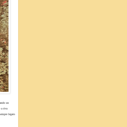
rando un
 a riva
 sempre legato