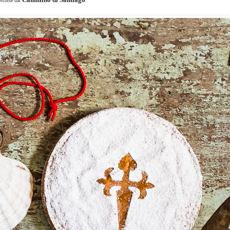
ercorse dal
.