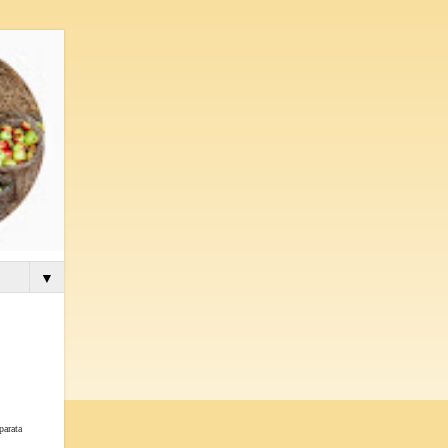
▼
parata