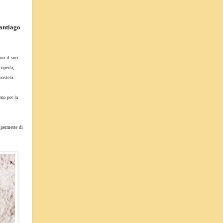
Santiago
ono il suo
coperta,
postela.
ato per la
 permette di