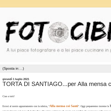
giovedì 1 luglio 2021
TORTA DI SANTIAGO...per Alla mensa co
Ciao a tutti!
Alla mensa coi Santi
Eccoci al nostro appuntamento con la rubrica, “
”. Oggi prepareremo insieme la