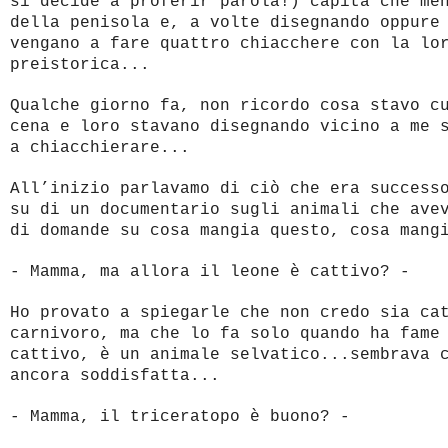
si decide a proferir parola!) capita che me
della penisola e, a volte disegnando oppure
vengano a fare quattro chiacchere con la lo
preistorica...
Qualche giorno fa, non ricordo cosa stavo c
cena e loro stavano disegnando vicino a me 
a chiacchierare...
All’inizio parlavamo di ciò che era success
su di un documentario sugli animali che ave
di domande su cosa mangia questo, cosa mang
- Mamma, ma allora il leone è cattivo? -
Ho provato a spiegarle che non credo sia ca
carnivoro, ma che lo fa solo quando ha fame
cattivo, è un animale selvatico...sembrava 
ancora soddisfatta...
- Mamma, il triceratopo è buono? -