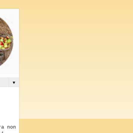
▼
ra non