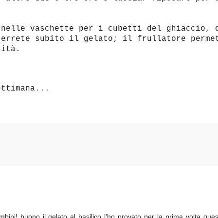
 nelle vaschette per i cubetti del ghiaccio, 
terrete subito il gelato; il frullatore perme
sità.
ettimana...
ini! buono il gelato al basilico l'ho provato per la prima volta que