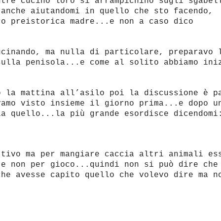
ntre cucino loro si arrampichino sugli sgabel
 anche aiutandomi in quello che sto facendo,
ro preistorica madre...e non a caso dico
ucinando, ma nulla di particolare, preparavo 
sulla penisola...e come al solito abbiamo ini
o la mattina all’asilo poi la discussione è p
vamo visto insieme il giorno prima...e dopo u
ia quello...la più grande esordisce dicendomi
ttivo ma per mangiare caccia altri animali es
 e non per gioco...quindi non si può dire che
che avesse capito quello che volevo dire ma n