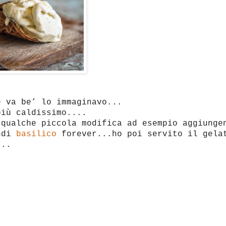
e va be’ lo immaginavo...
più caldissimo....
qualche piccola modifica ad esempio aggiunge
ndi
basilico
forever...ho poi servito il gela
...