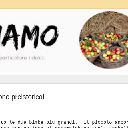
 preistorica!
tto le due bimbe più grandi...il piccolo anco