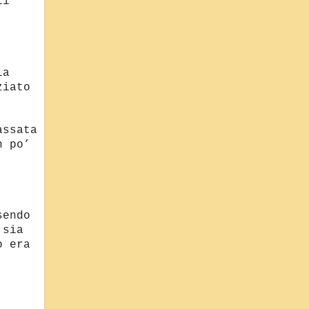
li
la
ziato
assata
n po’
:
sendo
 sia
o era