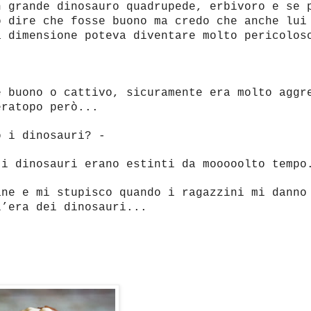
n grande dinosauro quadrupede, erbivoro e se 
ò dire che fosse buono ma credo che anche lui
a dimensione poteva diventare molto pericolos
e buono o cattivo, sicuramente era molto aggr
eratopo però...
o i dinosauri? -
 i dinosauri erano estinti da mooooolto tempo
ane e mi stupisco quando i ragazzini mi danno
l’era dei dinosauri...