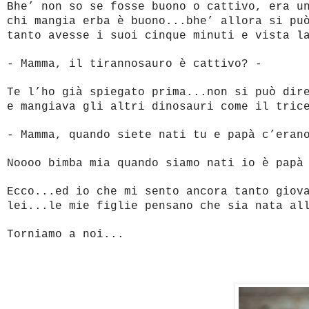
Bhe’ non so se fosse buono o cattivo, era u
chi mangia erba è buono...bhe’ allora si pu
tanto avesse i suoi cinque minuti e vista l
- Mamma, il tirannosauro è cattivo? -
Te l’ho già spiegato prima...non si può dir
e mangiava gli altri dinosauri come il tric
- Mamma, quando siete nati tu e papà c’eran
Noooo bimba mia quando siamo nati io è papà
Ecco...ed io che mi sento ancora tanto giov
lei...le mie figlie pensano che sia nata al
Torniamo a noi...