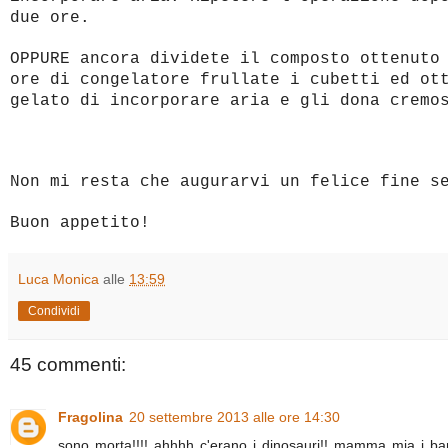
due ore.
OPPURE ancora dividete il composto ottenuto
ore di congelatore frullate i cubetti ed ot
gelato di incorporare aria e gli dona cremo
Non mi resta che augurarvi un felice fine s
Buon appetito!
Luca Monica
alle
13:59
Condividi
45 commenti:
Fragolina
20 settembre 2013 alle ore 14:30
sono morta!!!! ahhhh c'erano i dinosauri!! mamma mia i bamb