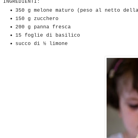
INGREDIENTI:
350 g melone maturo (peso al netto dell
150 g zucchero
200 g panna fresca
15 foglie di basilico
succo di ½ limone