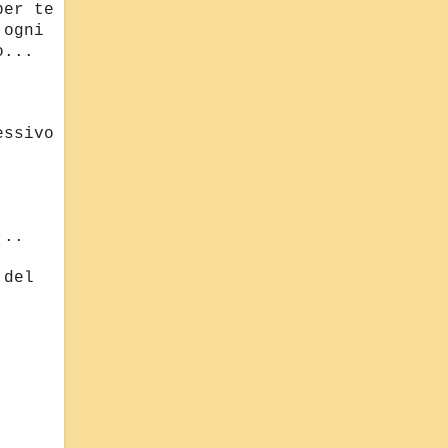
per te
 ogni
o...
essivo
...
 del