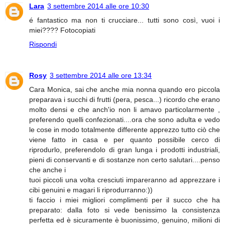
Lara
3 settembre 2014 alle ore 10:30
é fantastico ma non ti crucciare... tutti sono così, vuoi i
miei???? Fotocopiati
Rispondi
Rosy
3 settembre 2014 alle ore 13:34
Cara Monica, sai che anche mia nonna quando ero piccola
preparava i succhi di frutti (pera, pesca...) ricordo che erano
molto densi e che anch'io non li amavo particolarmente ,
preferendo quelli confezionati....ora che sono adulta e vedo
le cose in modo totalmente differente apprezzo tutto ciò che
viene fatto in casa e per quanto possibile cerco di
riprodurlo, preferendolo di gran lunga i prodotti industriali,
pieni di conservanti e di sostanze non certo salutari....penso
che anche i
tuoi piccoli una volta cresciuti impareranno ad apprezzare i
cibi genuini e magari li riprodurranno:))
ti faccio i miei migliori complimenti per il succo che ha
preparato: dalla foto si vede benissimo la consistenza
perfetta ed è sicuramente è buonissimo, genuino, milioni di