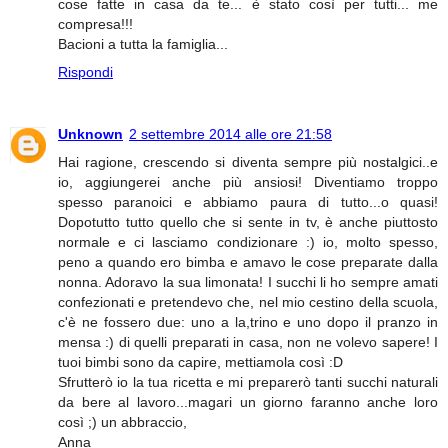
cose fatte in casa da te... è stato così per tutti... me
compresa!!!
Bacioni a tutta la famiglia...
Rispondi
Unknown
2 settembre 2014 alle ore 21:58
Hai ragione, crescendo si diventa sempre più nostalgici..e
io, aggiungerei anche più ansiosi! Diventiamo troppo
spesso paranoici e abbiamo paura di tutto...o quasi!
Dopotutto tutto quello che si sente in tv, è anche piuttosto
normale e ci lasciamo condizionare :) io, molto spesso,
peno a quando ero bimba e amavo le cose preparate dalla
nonna. Adoravo la sua limonata! I succhi li ho sempre amati
confezionati e pretendevo che, nel mio cestino della scuola,
c'è ne fossero due: uno a la,trino e uno dopo il pranzo in
mensa :) di quelli preparati in casa, non ne volevo sapere! I
tuoi bimbi sono da capire, mettiamola così :D
Sfrutterò io la tua ricetta e mi preparerò tanti succhi naturali
da bere al lavoro...magari un giorno faranno anche loro
così ;) un abbraccio,
Anna