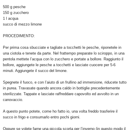
500 g pesche
150 g zucchero
1 l acqua
succo di mezzo limone
PROCEDIMENTO:
Per prima cosa sbucciate e tagliate a tocchetti le pesche, riponetele in
una ciotola e tenete da parte. Nel frattempo preparate lo sciroppo, in una
pentola mettete l’acqua con lo zucchero e portate a bollore. Raggiunto il
bollore, aggiungete le pesche a tocchetti e lasciate cuocere per 5-6
minuti. Aggiungete il succo del limone.
Spegnete il fuoco, e con l’aiuto di un frullino ad immersione, riducete tutto
in purea. Travasate quando ancora caldo in bottiglie precedentemente
sterilizzate. Tappate e lasciate raffreddare capovolto ed avvolto in un
canovaccio.
A questo punto potete, come ho fatto io, una volta freddo trasferire il
succo in frigo e consumarlo entro pochi giorni.
Oppure se volete farne una piccola scorta per l’inverno (in questo modo il