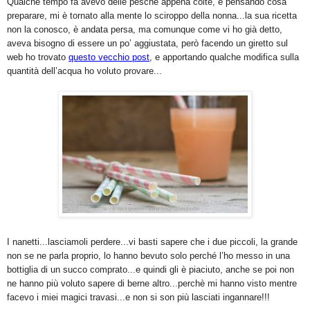
Qualche tempo fa avevo delle pesche appena colte, e pensando cosa
preparare, mi è tornato alla mente lo sciroppo della nonna...la sua ricetta
non la conosco, è andata persa, ma comunque come vi ho già detto,
aveva bisogno di essere un po’ aggiustata, però facendo un giretto sul
web ho trovato
questo vecchio post
, e apportando qualche modifica sulla
quantità dell’acqua ho voluto provare...
I nanetti...lasciamoli perdere...vi basti sapere che i due piccoli, la grande
non se ne parla proprio, lo hanno bevuto solo perché l’ho messo in una
bottiglia di un succo comprato...e quindi gli è piaciuto, anche se poi non
ne hanno più voluto sapere di berne altro...perchè mi hanno visto mentre
facevo i miei magici travasi...e non si son più lasciati ingannare!!!