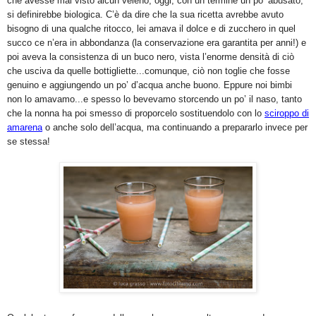
che avesse mai visto alcun veleno, oggi, con un termine un po’ abusato,
si definirebbe biologica. C’è da dire che la sua ricetta avrebbe avuto
bisogno di una qualche ritocco, lei amava il dolce e di zucchero in quel
succo ce n’era in abbondanza (la conservazione era garantita per anni!) e
poi aveva la consistenza di un buco nero, vista l’enorme densità di ciò
che usciva da quelle bottigliette...comunque, ciò non toglie che fosse
genuino e aggiungendo un po’ d’acqua anche buono. Eppure noi bimbi
non lo amavamo...e spesso lo bevevamo storcendo un po’ il naso, tanto
che la nonna ha poi smesso di proporcelo sostituendolo con lo
sciroppo di
amarena
o anche solo dell’acqua, ma continuando a prepararlo invece per
se stessa!