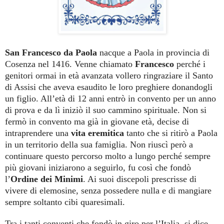
San Francesco da Paola
nacque a Paola in provincia di
Cosenza nel 1416. Venne chiamato
Francesco
perché i
genitori ormai in età avanzata vollero ringraziare il Santo
di Assisi che aveva esaudito le loro preghiere donandogli
un figlio. All’età di 12 anni entrò in convento per un anno
di prova e da lì iniziò il suo cammino spirituale. Non si
fermò in convento ma già in giovane età, decise di
intraprendere una
vita eremitica
tanto che si ritirò a Paola
in un territorio della sua famiglia. Non riuscì però a
continuare questo percorso molto a lungo perché sempre
più giovani iniziarono a seguirlo, fu così che fondò
l’
Ordine dei Minimi
. Ai suoi discepoli prescrisse di
vivere di elemosine, senza possedere nulla e di mangiare
sempre soltanto cibi quaresimali.
Tra i tanti conventi che fondò in giro per l’Italia, si dice