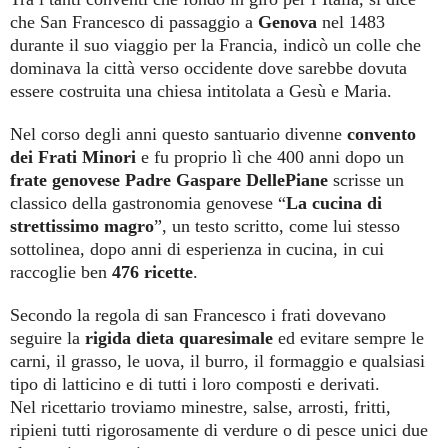
che San Francesco di passaggio a
Genova
nel 1483
durante il suo viaggio per la Francia, indicò un colle che
dominava la città verso occidente dove sarebbe dovuta
essere costruita una chiesa intitolata a Gesù e Maria.
Nel corso degli anni questo santuario divenne
convento
dei Frati Minori
e fu proprio lì che 400 anni dopo un
frate genovese Padre Gaspare DellePiane
scrisse un
classico della gastronomia genovese “
La cucina di
strettissimo magro
”, un testo scritto, come lui stesso
sottolinea, dopo anni di esperienza in cucina, in cui
raccoglie ben
476 ricette
.
Secondo la regola di san Francesco i frati dovevano
seguire la
rigida dieta quaresimale
ed evitare sempre le
carni, il grasso, le uova, il burro, il formaggio e qualsiasi
tipo di latticino e di tutti i loro composti e derivati.
Nel ricettario troviamo minestre, salse, arrosti, fritti,
ripieni tutti rigorosamente di verdure o di pesce unici due