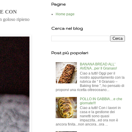
Pagine
LE CON
Home page
un goloso ripieno
Cerca nel blog
Post più popolari
BANANA BREAD ALL'
AVENA...per Il Granaio!
Ciao a tutti! Oggi per il
nostro appuntamento con la
rubrica de “ Il Granaio –
Baking time ”, ho pensato di
proporvi una ricetta oltreoceano...
POLLO IN GABBIA....e che
giornate!!!
Ciao a tutti! Con i lavori in
casa e la gestione dei
nanetti sono quasi
impazzita...ed ora non è
ancora finita...non ancora...ora ...