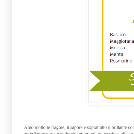
Amo molto le fragole, il sapore e soprattutto il brillante c
antinfiammatorie e antiossidanti quindi un prezioso alleato 