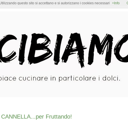
Utilizzando questo sito si accettano e si autorizzano i cookies necessari
+Info
ANNELLA...per Fruttando!