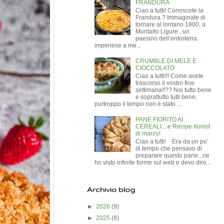
FRANDURA
Ciao a tutti! Conoscete la
Frandura ? Immaginate di
tornare al lontano 1800, a
Montalto Ligure , un
paesino dell’entroterra
imperiese a me...
CRUMBLE DI MELE E
CIOCCOLATO
Ciao a tutti!!! Come avete
trascorso il vostro fine
settimana!!?? Noi tutto bene
e soprattutto tutti bene,
purtroppo il tempo non è stato ...
PANE FIORITO AI
CEREALI....e Recipe-tionist
di marzo!
Ciao a tutti! Era da un po’
di tempo che pensavo di
preparare questo pane...ne
ho visto infinite forme sul web e devo dire...
Archivio blog
►
2026
(9)
►
2025
(8)