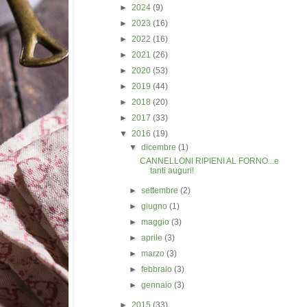
►
2024
(9)
►
2023
(16)
►
2022
(16)
►
2021
(26)
►
2020
(53)
►
2019
(44)
►
2018
(20)
►
2017
(33)
▼
2016
(19)
▼
dicembre
(1)
CANNELLONI RIPIENI AL FORNO...e
tanti auguri!
►
settembre
(2)
►
giugno
(1)
►
maggio
(3)
►
aprile
(3)
►
marzo
(3)
►
febbraio
(3)
►
gennaio
(3)
►
2015
(33)