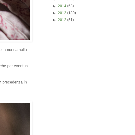
►
2014
(63)
►
2013
(130)
►
2012
(51)
e la nonna nella
che per eventuali
in precedenza in