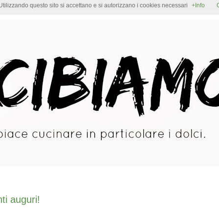
Utilizzando questo sito si accettano e si autorizzano i cookies necessari
+Info
i auguri!