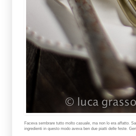
Faceva sembrare tutto molto casuale, ma non lo era affatto. Sare
ingredienti in questo modo aveva ben due piatti delle feste. Gen