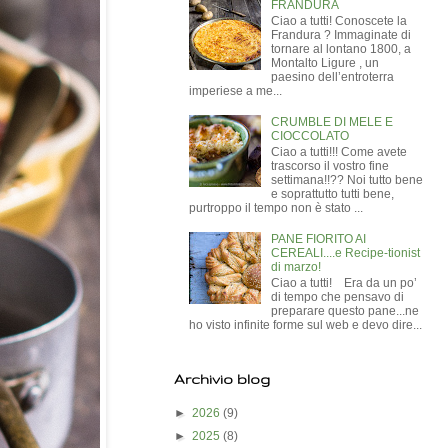
FRANDURA
Ciao a tutti! Conoscete la
Frandura ? Immaginate di
tornare al lontano 1800, a
Montalto Ligure , un
paesino dell’entroterra
imperiese a me...
CRUMBLE DI MELE E
CIOCCOLATO
Ciao a tutti!!! Come avete
trascorso il vostro fine
settimana!!?? Noi tutto bene
e soprattutto tutti bene,
purtroppo il tempo non è stato ...
PANE FIORITO AI
CEREALI....e Recipe-tionist
di marzo!
Ciao a tutti! Era da un po’
di tempo che pensavo di
preparare questo pane...ne
ho visto infinite forme sul web e devo dire...
Archivio blog
►
2026
(9)
►
2025
(8)