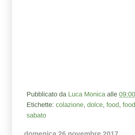
Pubblicato da
Luca Monica
alle
09:0
Etichette:
colazione
,
dolce
,
food
,
foo
sabato
domenica 26 novembre 2017