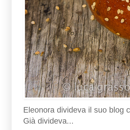
Eleonora divideva il suo blog
Già divideva...