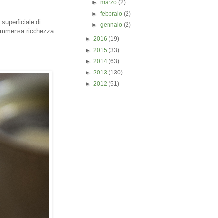
►
marzo
(2)
►
febbraio
(2)
 superficiale di
►
gennaio
(2)
n’immensa ricchezza
►
2016
(19)
►
2015
(33)
►
2014
(63)
►
2013
(130)
►
2012
(51)