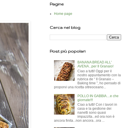
Pagine
Home page
Cerca nel blog
Post più popolari
BANANA BREAD ALL'
AVENA...per Il Granaio!
Ciao a tutti! Oggi per il
nostro appuntamento con la
rubrica de “ Il Granaio –
Baking time ”, ho pensato di
proporvi una ricetta oltreoceano...
POLLO IN GABBIA....e che
giornate!!!
Ciao a tutti! Con i lavori in
casa e la gestione dei
nanetti sono quasi
impazzita...ed ora non è
ancora finita...non ancora...ora ...