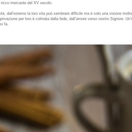
n ricco mercante del XV secolo.
ità, dall’esterno la loro vita può sembrare difficile ma è solo una visione molto
 privazione per loro è colmata dalla fede, dall’amore verso nostro Signore. U
si fa.