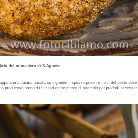
Birbi del monastero di S.Agnese
iluppata una cucina basata su ingredienti spesso poveri e tipici del posto dove
ina produceva prodotti utilizzati come merce di scambio per prodotti necessar