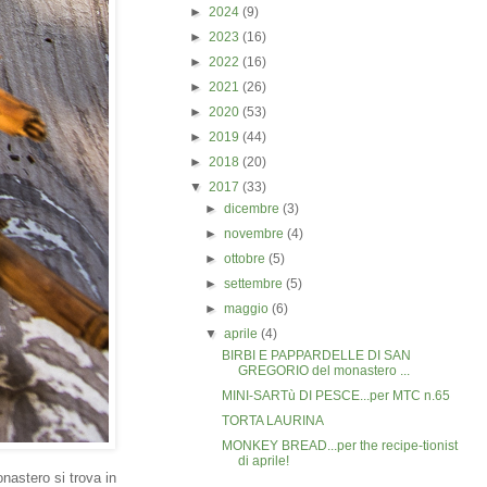
►
2024
(9)
►
2023
(16)
►
2022
(16)
►
2021
(26)
►
2020
(53)
►
2019
(44)
►
2018
(20)
▼
2017
(33)
►
dicembre
(3)
►
novembre
(4)
►
ottobre
(5)
►
settembre
(5)
►
maggio
(6)
▼
aprile
(4)
BIRBI E PAPPARDELLE DI SAN
GREGORIO del monastero ...
MINI-SARTù DI PESCE...per MTC n.65
TORTA LAURINA
MONKEY BREAD...per the recipe-tionist
di aprile!
nastero si trova in