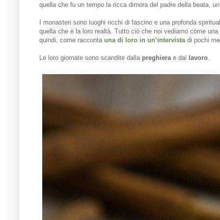
quella che fu un tempo la ricca dimora del padre della beata, u
I monasteri sono luoghi ricchi di fascino e una profonda spiritual
quella che è la loro realtà. Tutto ciò che noi vediamo come una
quindi, come racconta
una di loro in un’intervista
di pochi me
Le loro giornate sono scandite dalla
preghiera
e dal
lavoro
.