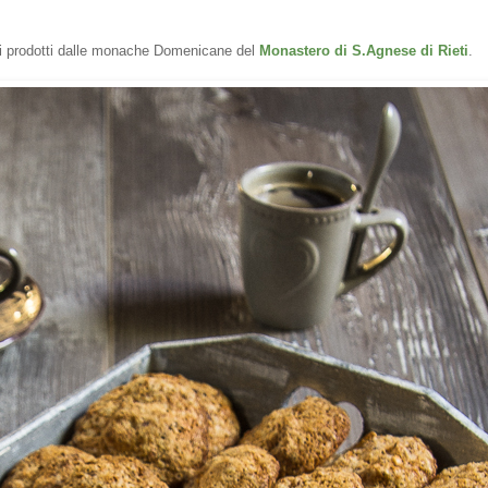
ti prodotti dalle monache Domenicane del
Monastero di S.Agnese di Rieti
.