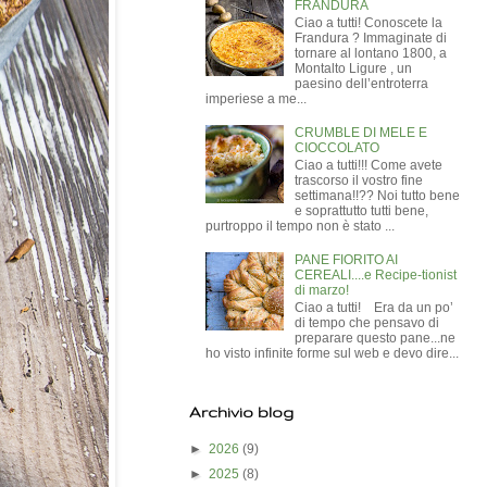
FRANDURA
Ciao a tutti! Conoscete la
Frandura ? Immaginate di
tornare al lontano 1800, a
Montalto Ligure , un
paesino dell’entroterra
imperiese a me...
CRUMBLE DI MELE E
CIOCCOLATO
Ciao a tutti!!! Come avete
trascorso il vostro fine
settimana!!?? Noi tutto bene
e soprattutto tutti bene,
purtroppo il tempo non è stato ...
PANE FIORITO AI
CEREALI....e Recipe-tionist
di marzo!
Ciao a tutti! Era da un po’
di tempo che pensavo di
preparare questo pane...ne
ho visto infinite forme sul web e devo dire...
Archivio blog
►
2026
(9)
►
2025
(8)