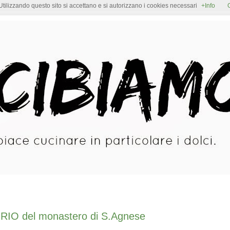
Utilizzando questo sito si accettano e si autorizzano i cookies necessari
+Info
O del monastero di S.Agnese