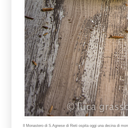
Il Monastero di S.Agnese di Rieti ospita oggi una decina di mon