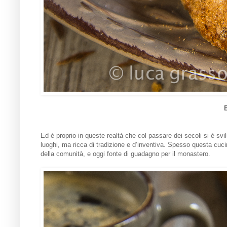
Ed è proprio in queste realtà che col passare dei secoli si è sv
luoghi, ma ricca di tradizione e d’inventiva. Spesso questa cuc
della comunità, e oggi fonte di guadagno per il monastero.