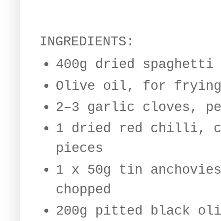
INGREDIENTS:
400g dried spaghetti
Olive oil, for fryin
2–3 garlic cloves, p
1 dried red chilli, 
pieces
1 x 50g tin anchovie
chopped
200g pitted black ol