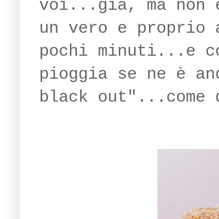
voi...già, ma non 
un vero e proprio 
pochi minuti...e c
pioggia se ne è an
black out"...come 