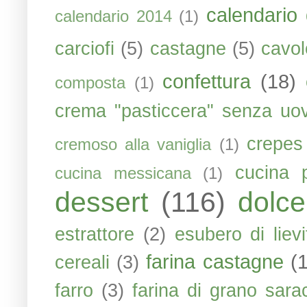
calendario 
calendario 2014
(1)
carciofi
(5)
castagne
(5)
cavol
confettura
(18)
composta
(1)
crema "pasticcera" senza uo
crepes
cremoso alla vaniglia
(1)
cucina 
cucina messicana
(1)
dessert
(116)
dolce
estrattore
(2)
esubero di liev
farina castagne
(
cereali
(3)
farro
(3)
farina di grano sara