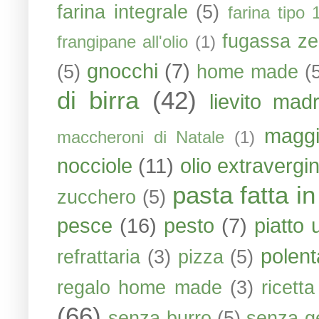
farina integrale
(5)
farina tipo 
fugassa ze
frangipane all'olio
(1)
gnocchi
(7)
(5)
home made
(
di birra
(42)
lievito mad
maggi
maccheroni di Natale
(1)
nocciole
(11)
olio extravergin
pasta fatta i
zucchero
(5)
pesce
(16)
pesto
(7)
piatto 
polent
refrattaria
(3)
pizza
(5)
regalo home made
(3)
ricett
(66)
senza burro
(5)
senza ge