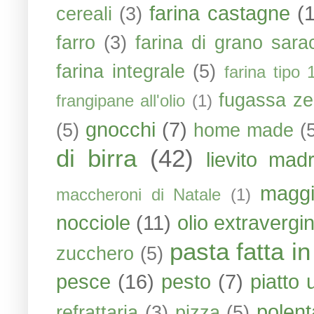
farina castagne
(
cereali
(3)
farro
(3)
farina di grano sara
farina integrale
(5)
farina tipo 
fugassa ze
frangipane all'olio
(1)
gnocchi
(7)
(5)
home made
(
di birra
(42)
lievito mad
maggi
maccheroni di Natale
(1)
nocciole
(11)
olio extravergin
pasta fatta i
zucchero
(5)
pesce
(16)
pesto
(7)
piatto 
polent
refrattaria
(3)
pizza
(5)