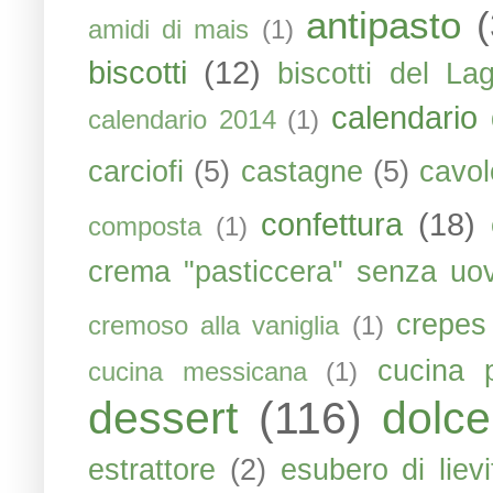
antipasto
amidi di mais
(1)
biscotti
(12)
biscotti del La
calendario 
calendario 2014
(1)
carciofi
(5)
castagne
(5)
cavol
confettura
(18)
composta
(1)
crema "pasticcera" senza uo
crepes
cremoso alla vaniglia
(1)
cucina 
cucina messicana
(1)
dessert
(116)
dolce
estrattore
(2)
esubero di liev