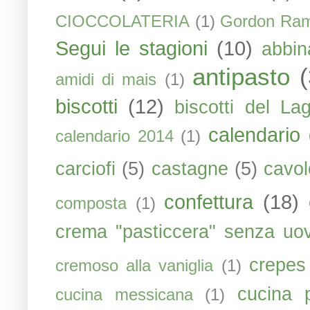
CIOCCOLATERIA
(1)
Gordon Ra
Segui le stagioni
(10)
abbin
antipasto
amidi di mais
(1)
biscotti
(12)
biscotti del La
calendario 
calendario 2014
(1)
carciofi
(5)
castagne
(5)
cavol
confettura
(18)
composta
(1)
crema "pasticcera" senza uo
crepes
cremoso alla vaniglia
(1)
cucina 
cucina messicana
(1)