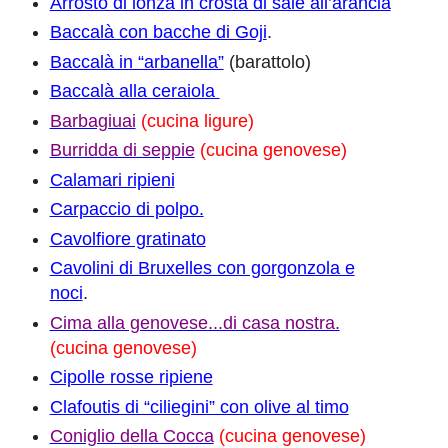
Arrosto di lonza in crosta di sale all’arancia
Baccalà con bacche di Goji
.
Baccalà in “arbanella”
(barattolo)
Baccalà alla ceraiola
Barbagiuai
(cucina ligure)
Burridda di seppie
(cucina genovese)
Calamari ripieni
Carpaccio di polpo.
Cavolfiore gratinato
Cavolini di Bruxelles con gorgonzola e
noci
.
Cima alla genovese...di casa nostra.
(cucina genovese)
Cipolle rosse ripiene
Clafoutis di “ciliegini” con olive al timo
Coniglio della Cocca
(cucina genovese)