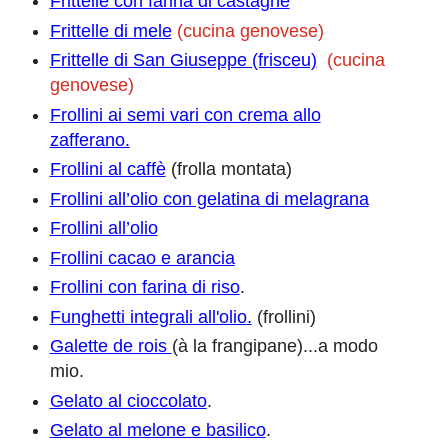
Frittelle con farina di castagne
Frittelle di mele
(cucina genovese)
Frittelle di San Giuseppe (frisceu)
(cucina
genovese)
Frollini ai semi vari con crema allo
zafferano.
Frollini al caffè
(frolla montata)
Frollini all’olio con gelatina di melagrana
Frollini all’olio
Frollini cacao e arancia
Frollini con farina di riso
.
Funghetti integrali all'olio
.
(frollini)
Galette de rois
(à la frangipane)...a modo
mio.
Gelato al cioccolato
.
Gelato al melone e basilico
.