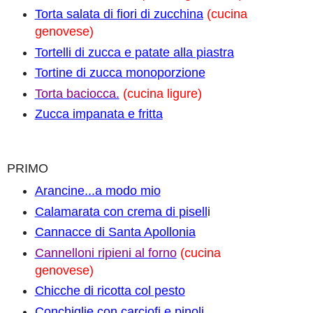
Torta salata di fiori di zucchina
(cucina
genovese)
Tortelli di zucca e patate alla piastra
Tortine di zucca monoporzione
Torta baciocca.
(cucina ligure)
Zucca impanata e fritta
PRIMO
Arancine...a modo mio
Calamarata con crema di pisell
i
Cannacce di Santa Apollonia
Cannelloni ripieni al forno
(cucina
genovese)
C
hicche di ricotta col pesto
Conchiglie con carciofi e pinoli