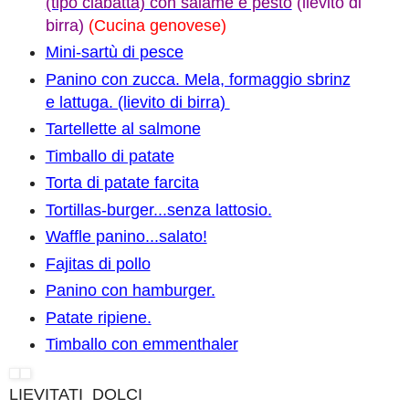
(tipo ciabatta) con salame e pesto
(lievito di
birra)
(Cucina genovese)
Mini-sartù di pesce
Panino con zucca. Mela, formaggio sbrinz
e lattuga. (lievito di birra)
Tartellette al salmone
Timballo di patate
Torta di patate farcita
Tortillas-burger...senza lattosio.
Waffle panino...salato!
Fajitas di pollo
Panino con hamburger.
Patate ripiene.
Timballo con emmenthaler
LIEVITATI DOLCI