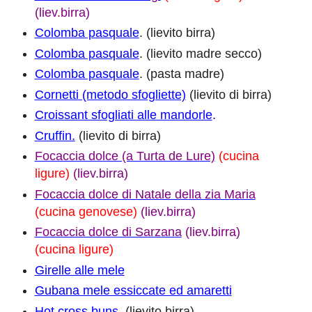
(liev.birra)
Colomba pasquale
. (lievito birra)
Colomba pasquale
. (lievito madre secco)
Colomba pasquale
. (pasta madre)
Cornetti (metodo sfogliette)
(lievito di birra)
Croissant sfogliati alle mandorle
.
Cruffin.
(lievito di birra)
Focaccia dolce (a Turta de Lure)
(cucina
ligure)
(liev.birra)
Focaccia dolce di Natale della zia Maria
(cucina genovese)
(liev.birra)
Focaccia dolce di Sarzana
(liev.birra)
(cucina ligure)
Girelle alle mele
Gubana mele essiccate ed amaretti
Hot cross buns
. (lievito birra)