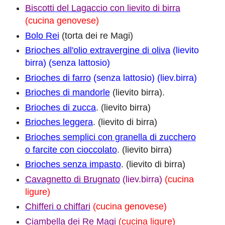
Biscotti del Lagaccio con lievito di birra
(cucina genovese)
Bolo Rei
(torta dei re Magi)
Brioches all'olio extravergine di oliva
(lievito
birra) (senza lattosio)
Brioches di farro
(senza lattosio) (liev.birra)
Brioches di mandorle
(lievito birra).
Brioches di zucca
. (lievito birra)
Brioches leggera
. (lievito di birra)
Brioches semplici con granella di zucchero
o farcite con cioccolato
. (lievito birra)
Brioches senza impasto
. (lievito di birra)
Cavagnetto di Brugnato
(liev.birra)
(cucina
ligure)
Chifferi o chiffari
(cucina genovese)
Ciambella dei Re Magi
(cucina ligure)