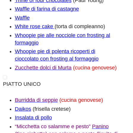
Triffle of four chocolates
(Paul Young)
Waffle di farina di castagne
Waffle
White rose cake
(torta di compleanno)
Whoopie pie alle nocciole con frosting al
formaggio
Whoopie pie di polenta ricoperti di
cioccolato con frosting al formaggio
Zucchette dolci di Murta
(cucina genovese)
PIATTO UNICO
Burridda di seppie
(cucina genovese)
Dai
kos
(frisella cretese)
Insalata di pollo
“Micchetta co salamme e pesto”
Panino