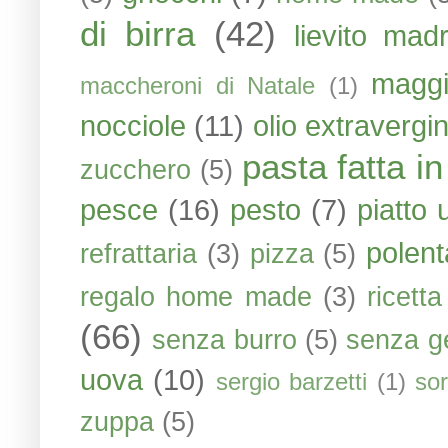
di birra
(42)
lievito mad
maggi
maccheroni di Natale
(1)
nocciole
(11)
olio extravergin
pasta fatta i
zucchero
(5)
pesce
(16)
pesto
(7)
piatto 
polent
refrattaria
(3)
pizza
(5)
regalo home made
(3)
ricett
(66)
senza burro
(5)
senza ge
uova
(10)
sergio barzetti
(1)
sor
zuppa
(5)