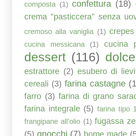
confettura
(18)
composta
(1)
crema "pasticcera" senza uo
crepes
cremoso alla vaniglia
(1)
cucina 
cucina messicana
(1)
dessert
(116)
dolce
estrattore
(2)
esubero di liev
farina castagne
(
cereali
(3)
farro
(3)
farina di grano sara
farina integrale
(5)
farina tipo 
fugassa ze
frangipane all'olio
(1)
gnocchi
(7)
(5)
home made
(