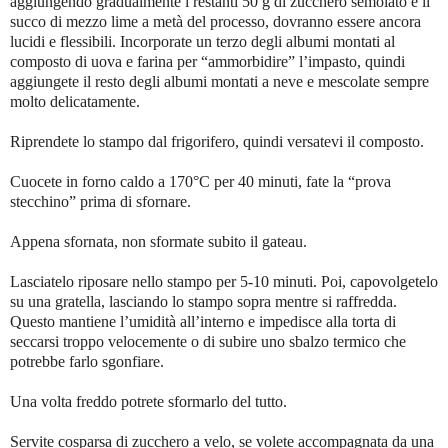
aggiungendo gradualmente i restanti 50 g di zucchero semolato e il
succo di mezzo lime a metà del processo, dovranno essere ancora
lucidi e flessibili. Incorporate un terzo degli albumi montati al
composto di uova e farina per “ammorbidire” l’impasto, quindi
aggiungete il resto degli albumi montati a neve e mescolate sempre
molto delicatamente.
Riprendete lo stampo dal frigorifero, quindi versatevi il composto.
Cuocete in forno caldo a 170°C per 40 minuti, fate la “prova
stecchino” prima di sfornare.
Appena sfornata, non sformate subito il gateau.
Lasciatelo riposare nello stampo per 5-10 minuti. Poi, capovolgetelo
su una gratella, lasciando lo stampo sopra mentre si raffredda.
Questo mantiene l’umidità all’interno e impedisce alla torta di
seccarsi troppo velocemente o di subire uno sbalzo termico che
potrebbe farlo sgonfiare.
Una volta freddo potrete sformarlo del tutto.
Servite cosparsa di zucchero a velo, se volete accompagnata da una