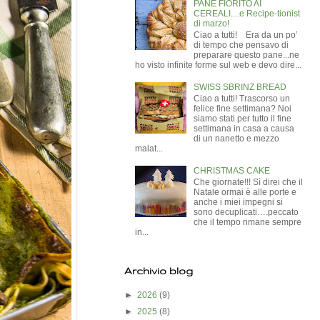
PANE FIORITO AI
CEREALI....e Recipe-tionist
di marzo!
Ciao a tutti! Era da un po’
di tempo che pensavo di
preparare questo pane...ne
ho visto infinite forme sul web e devo dire...
SWISS SBRINZ BREAD
Ciao a tutti! Trascorso un
felice fine settimana? Noi
siamo stati per tutto il fine
settimana in casa a causa
di un nanetto e mezzo
malat...
CHRISTMAS CAKE
Che giornate!!! Sì direi che il
Natale ormai è alle porte e
anche i miei impegni si
sono decuplicati….peccato
che il tempo rimane sempre
in...
Archivio blog
►
2026
(9)
►
2025
(8)