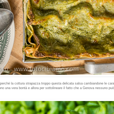
rché la cottura strapazza troppo questa delicata salsa cambiandone le caratt
no una vera bontà e allora per sottolineare il fatto che a Genova nessuno può