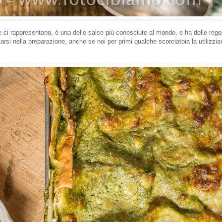
e ci rappresentano, è una delle salse più conosciute al mondo, e ha delle reg
arsi nella preparazione, anche se noi per primi qualche scorciatoia la utilizzia