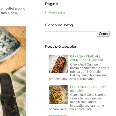
Pagine
re ricette) proprio
Home page
tutti è così,
Cerca nel blog
Post più popolari
BANANA BREAD ALL'
AVENA...per Il Granaio!
Ciao a tutti! Oggi per il
nostro appuntamento con la
rubrica de “ Il Granaio –
Baking time ”, ho pensato di
proporvi una ricetta oltreoceano...
POLLO IN GABBIA....e che
giornate!!!
Ciao a tutti! Con i lavori in
casa e la gestione dei
nanetti sono quasi
impazzita...ed ora non è
ancora finita...non ancora...ora ...