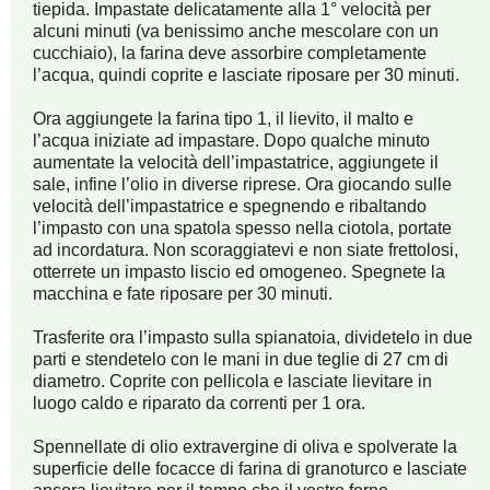
tiepida. Impastate delicatamente alla 1° velocità per
alcuni minuti (va benissimo anche mescolare con un
cucchiaio), la farina deve assorbire completamente
l’acqua, quindi coprite e lasciate riposare per 30 minuti.
Ora aggiungete la farina tipo 1, il lievito, il malto e
l’acqua iniziate ad impastare. Dopo qualche minuto
aumentate la velocità dell’impastatrice, aggiungete il
sale, infine l’olio in diverse riprese. Ora giocando sulle
velocità dell’impastatrice e spegnendo e ribaltando
l’impasto con una spatola spesso nella ciotola, portate
ad incordatura. Non scoraggiatevi e non siate frettolosi,
otterrete un impasto liscio ed omogeneo. Spegnete la
macchina e fate riposare per 30 minuti.
Trasferite ora l’impasto sulla spianatoia, dividetelo in due
parti e stendetelo con le mani in due teglie di 27 cm di
diametro. Coprite con pellicola e lasciate lievitare in
luogo caldo e riparato da correnti per 1 ora.
Spennellate di olio extravergine di oliva e spolverate la
superficie delle focacce di farina di granoturco e lasciate