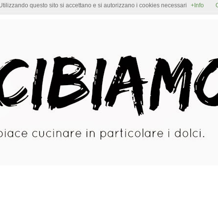
Utilizzando questo sito si accettano e si autorizzano i cookies necessari
+Info