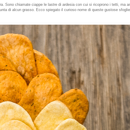
ietra. Sono chiamate ciappe le lastre di ardesia con cui si ricoprono i tetti, ma 
unta di alcun grasso. Ecco spiegato il curioso nome di queste gustose sfoglie, 