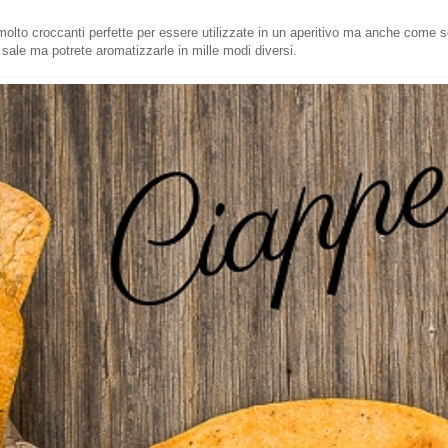
e molto croccanti perfette per essere utilizzate in un aperitivo ma anche come s
 sale ma potrete aromatizzarle in mille modi diversi.