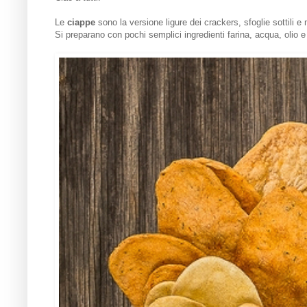
Le
ciappe
sono la versione ligure dei crackers, sfoglie sottili 
Si preparano con pochi semplici ingredienti farina, acqua, olio e