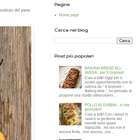
Pagine
ostituto del pane.
Home page
Cerca nel blog
Post più popolari
BANANA BREAD ALL'
AVENA...per Il Granaio!
Ciao a tutti! Oggi per il
nostro appuntamento con la
rubrica de “ Il Granaio –
Baking time ”, ho pensato di
proporvi una ricetta oltreoceano...
POLLO IN GABBIA....e che
giornate!!!
Ciao a tutti! Con i lavori in
casa e la gestione dei
nanetti sono quasi
impazzita...ed ora non è
ancora finita...non ancora...ora ...