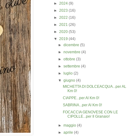
►
2024
(9)
►
2023
(16)
►
2022
(16)
►
2021
(26)
►
2020
(53)
▼
2019
(44)
►
dicembre
(5)
►
novembre
(4)
►
ottobre
(3)
►
settembre
(4)
►
luglio
(2)
▼
giugno
(4)
MICHETTA DI DOLCEACQUA...per AL
Km 0!
CIAPPE...per Al Km 0!
SABRINA...per Al Km 0!
FOCACCIA GENOVESE CON LE
CIPOLLE...per Il Granaio!
►
maggio
(4)
►
aprile
(4)