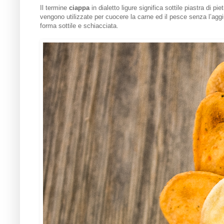
Il termine
ciappa
in dialetto ligure significa sottile piastra di p
vengono utilizzate per cuocere la carne ed il pesce senza l’aggi
forma sottile e schiacciata.