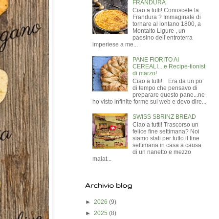
FRANDURA
Ciao a tutti! Conoscete la
Frandura ? Immaginate di
tornare al lontano 1800, a
Montalto Ligure , un
paesino dell’entroterra
imperiese a me...
PANE FIORITO AI
CEREALI....e Recipe-tionist
di marzo!
Ciao a tutti! Era da un po’
di tempo che pensavo di
preparare questo pane...ne
ho visto infinite forme sul web e devo dire...
SWISS SBRINZ BREAD
Ciao a tutti! Trascorso un
felice fine settimana? Noi
siamo stati per tutto il fine
settimana in casa a causa
di un nanetto e mezzo
malat...
Archivio blog
►
2026
(9)
►
2025
(8)