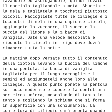
lavandole ed asciugandole, quindi levate
il nocciolo tagliandole a metà. Sbucciate
la mela e tagliatela a tocchetti piuttosto
piccoli. Raccogliete tutte le ciliegie e i
tocchetti di mela in una capiente ciotola,
aggiungete lo zucchero, il succo e la
buccia del limone e la ½ bacca di
vaniglia.
Date una veloce mescolata e
riponete la ciotola in frigo dove dovrà
rimanere tutta la notte.
La mattina dopo versate tutto il contenuto
della ciotola levando la buccia del limone
in una pentola. La bacca di vaniglia
tagliatela per il lungo raccogliete i
semini ed aggiungeteli anche loro alle
ciliegie. A questo punto ponete la pentola
su fuoco moderato e cuocete la confettura
per circa un'ora, mescolando di tanto in
tanto e togliendo la schiuma che si forma
in superficie con una schiumarola. La
confettura di ciliegie sarà pronta quando