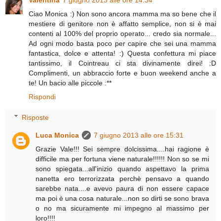
Valentina
7 giugno 2013 alle ore 14:34
Ciao Monica :) Non sono ancora mamma ma so bene che il
mestiere di genitore non è affatto semplice, non si è mai
contenti al 100% del proprio operato... credo sia normale...
Ad ogni modo basta poco per capire che sei una mamma
fantastica, dolce e attenta! :) Questa confettura mi piace
tantissimo, il Cointreau ci sta divinamente direi! :D
Complimenti, un abbraccio forte e buon weekend anche a
te! Un bacio alle piccole :**
Rispondi
Risposte
Luca Monica
7 giugno 2013 alle ore 15:31
Grazie Vale!!! Sei sempre dolcissima....hai ragione è
difficile ma per fortuna viene naturale!!!!!! Non so se mi
sono spiegata...all'inizio quando aspettavo la prima
nanetta ero terrorizzata perchè pensavo a quando
sarebbe nata....e avevo paura di non essere capace
ma poi è una cosa naturale...non so dirti se sono brava
o no ma sicuramente mi impegno al massimo per
loro!!!!