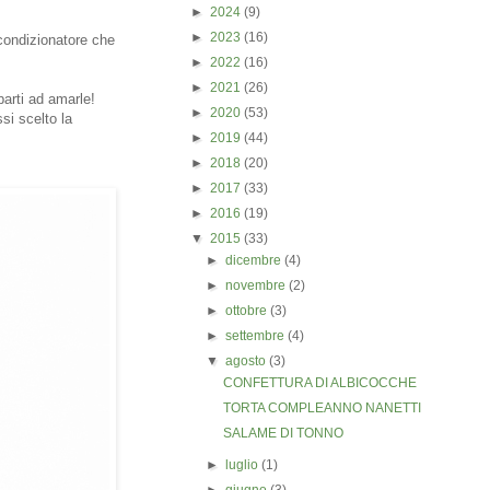
►
2024
(9)
►
2023
(16)
 condizionatore che
►
2022
(16)
►
2021
(26)
arti ad amarle!
►
2020
(53)
si scelto la
►
2019
(44)
►
2018
(20)
►
2017
(33)
►
2016
(19)
▼
2015
(33)
►
dicembre
(4)
►
novembre
(2)
►
ottobre
(3)
►
settembre
(4)
▼
agosto
(3)
CONFETTURA DI ALBICOCCHE
TORTA COMPLEANNO NANETTI
SALAME DI TONNO
►
luglio
(1)
►
giugno
(3)