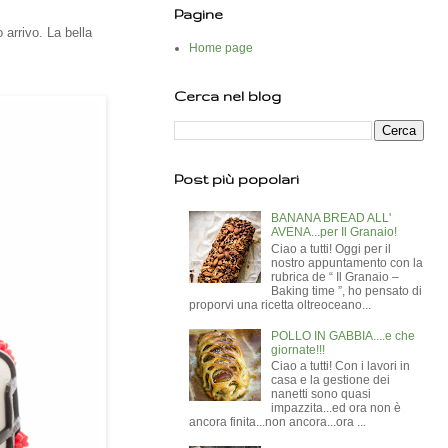
Pagine
 arrivo. La bella
Home page
Cerca nel blog
Post più popolari
BANANA BREAD ALL'
AVENA...per Il Granaio!
Ciao a tutti! Oggi per il
nostro appuntamento con la
rubrica de “ Il Granaio –
Baking time ”, ho pensato di
proporvi una ricetta oltreoceano...
POLLO IN GABBIA....e che
giornate!!!
Ciao a tutti! Con i lavori in
casa e la gestione dei
nanetti sono quasi
impazzita...ed ora non è
ancora finita...non ancora...ora ...