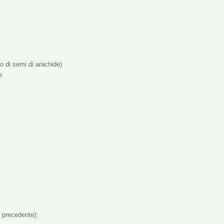
io di semi di arachide)
e
 precedente):