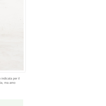
indicata per il
glia, ma amo