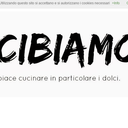
Utilizzando questo sito si accettano e si autorizzano i cookies necessari
+Info