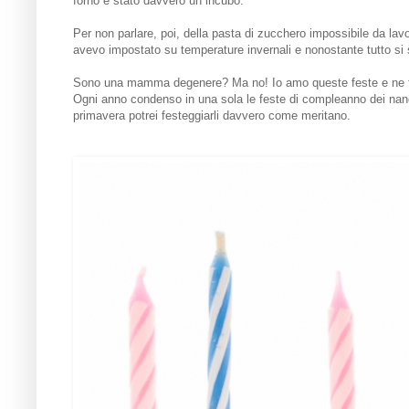
forno è stato davvero un incubo.
Per non parlare, poi, della pasta di zucchero impossibile da lavo
avevo impostato su temperature invernali e nonostante tutto si 
Sono una mamma degenere? Ma no! Io amo queste feste e ne fare
Ogni anno condenso in una sola le feste di compleanno dei nanet
primavera potrei festeggiarli davvero come meritano.