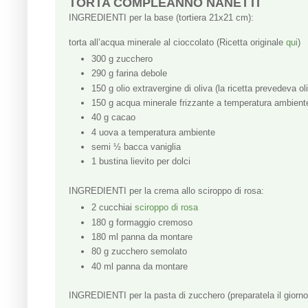
TORTA COMPLEANNO NANETTI
INGREDIENTI per la base (tortiera 21x21 cm):
torta all’acqua minerale al cioccolato (Ricetta originale
qui
)
300 g zucchero
290 g farina debole
150 g olio extravergine di oliva (la ricetta prevedeva ol
150 g acqua minerale frizzante a temperatura ambient
40 g cacao
4 uova a temperatura ambiente
semi ½ bacca vaniglia
1 bustina lievito per dolci
INGREDIENTI per la crema allo sciroppo di rosa:
2 cucchiai
sciroppo di rosa
180 g formaggio cremoso
180 ml panna da montare
80 g zucchero semolato
40 ml panna da montare
INGREDIENTI per la pasta di zucchero (preparatela il giorno