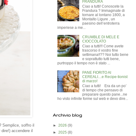
FRANDURA
Ciao a tutti! Conoscete la
Frandura ? Immaginate di
tornare al lontano 1800, a
Montalto Ligure , un
paesino dell’entroterra
imperiese a me...
CRUMBLE DI MELE E
CIOCCOLATO
Ciao a tutti!!! Come avete
trascorso il vostro fine
settimana!!?? Noi tutto bene
e soprattutto tutti bene,
purtroppo il tempo non è stato ...
PANE FIORITO AI
CEREALI....e Recipe-tionist
di marzo!
Ciao a tutti! Era da un po’
di tempo che pensavo di
preparare questo pane...ne
ho visto infinite forme sul web e devo dire...
Archivio blog
 Semplice, soffro il
►
2026
(9)
dire!) accendere il
►
2025
(8)