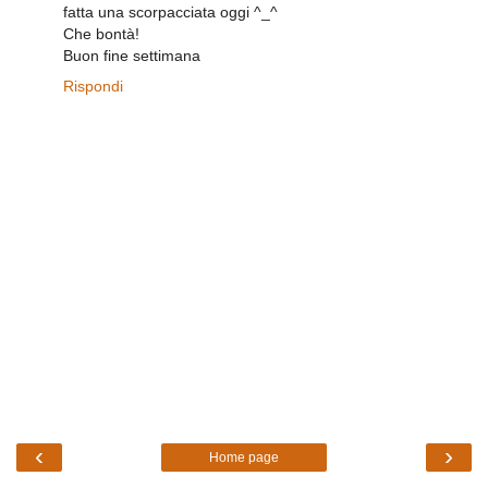
fatta una scorpacciata oggi ^_^
Che bontà!
Buon fine settimana
Rispondi
‹
›
Home page