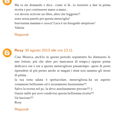
Ma io mi domando e dico.. come sì fà.. io inizierei a fare la prima
ricetta e poi continuerei mano a mano..
voi dovete scrivere un libro, altro che leggerne!!
sono senza parole per questa meraviglia!
bravissima mamma e cuoca! Luca è un fotografo strepitoso!
Valeria
Rispondi
Rosy
30 agosto 2013 alle ore 13:11
Ciao Monica, anch'io in questo periodo soprattutto ho diminuito le
mie letture, più che altro per mancanza di tempo:( eppure prima
dedicavo ore e ore a questo meraviglioso passatempo...spero di poter
riprendere al più presto anche se magari i ritmi non saranno gli stessi
di prima...
la tua torta salata è spettacolare, meravigliosa..ha un aspetto
veramente bellissimo ed è sicuramente buonissima!!!
Salvo la ricetta nel pc, la devo assolutamente provare!!!:)
Grazie mille per aver condiviso questa bellissima ricetta!!!
Un bacione!!!
Rosy
Rispondi