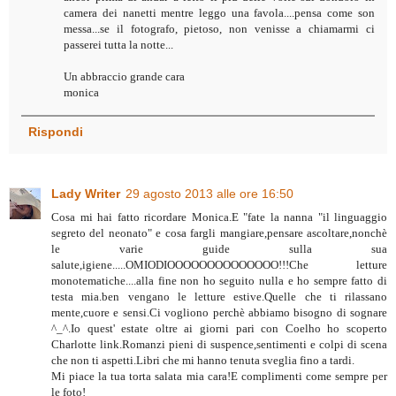
camera dei nanetti mentre leggo una favola....pensa come son
messa...se il fotografo, pietoso, non venisse a chiamarmi ci
passerei tutta la notte...
Un abbraccio grande cara
monica
Rispondi
Lady Writer
29 agosto 2013 alle ore 16:50
Cosa mi hai fatto ricordare Monica.E "fate la nanna "il linguaggio
segreto del neonato" e cosa fargli mangiare,pensare ascoltare,nonchè
le varie guide sulla sua
salute,igiene.....OMIODIOOOOOOOOOOOOOO!!!Che letture
monotematiche....alla fine non ho seguito nulla e ho sempre fatto di
testa mia.ben vengano le letture estive.Quelle che ti rilassano
mente,cuore e sensi.Ci vogliono perchè abbiamo bisogno di sognare
^_^.Io quest' estate oltre ai giorni pari con Coelho ho scoperto
Charlotte link.Romanzi pieni di suspence,sentimenti e colpi di scena
che non ti aspetti.Libri che mi hanno tenuta sveglia fino a tardi.
Mi piace la tua torta salata mia cara!E complimenti come sempre per
le foto!