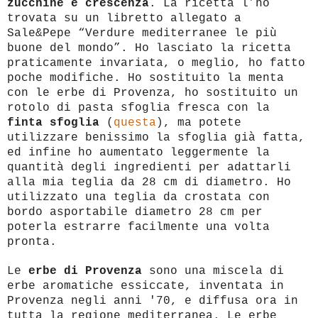
zucchine e crescenza
. La ricetta l’ho
trovata su un libretto allegato a
Sale&Pepe “Verdure mediterranee le più
buone del mondo”. Ho lasciato la ricetta
praticamente invariata, o meglio, ho fatto
poche modifiche. Ho sostituito la menta
con le erbe di Provenza, ho sostituito un
rotolo di pasta sfoglia fresca con la
finta sfoglia
(
questa
), ma potete
utilizzare benissimo la sfoglia già fatta,
ed infine ho aumentato leggermente la
quantità degli ingredienti per adattarli
alla mia teglia da 28 cm di diametro. Ho
utilizzato una teglia da crostata con
bordo asportabile diametro 28 cm per
poterla estrarre facilmente una volta
pronta.
Le
erbe di Provenza
sono una miscela di
erbe aromatiche essiccate, inventata in
Provenza negli anni '70, e diffusa ora in
tutta la regione mediterranea. Le erbe