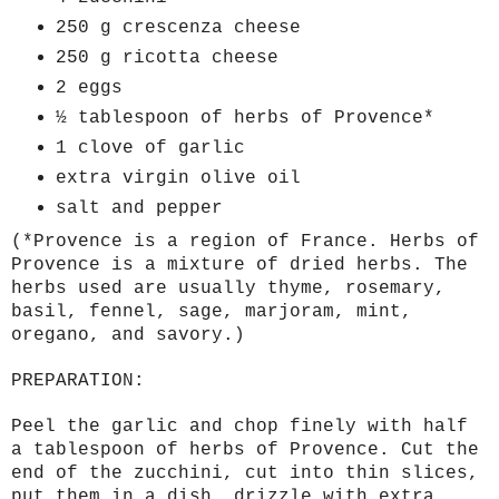
250 g crescenza cheese
250 g ricotta cheese
2 eggs
½ tablespoon of herbs of Provence*
1 clove of garlic
extra virgin olive oil
salt and pepper
(*Provence is a region of France. Herbs of
Provence is a mixture of dried herbs. The
herbs used are usually thyme, rosemary,
basil, fennel, sage, marjoram, mint,
oregano, and savory.)
PREPARATION:
Peel the garlic and chop finely with half
a tablespoon of herbs of Provence. Cut the
end of the zucchini, cut into thin slices,
put them in a dish, drizzle with extra