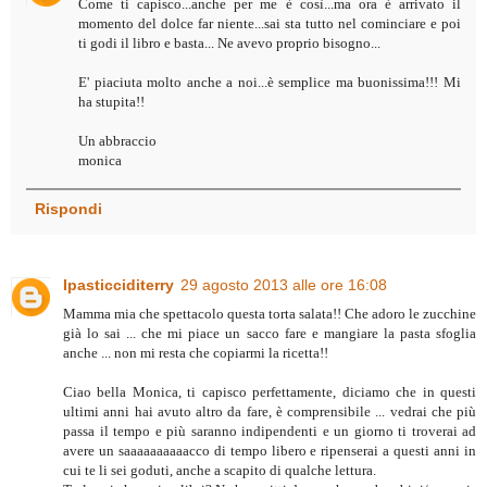
Come ti capisco...anche per me è così...ma ora è arrivato il
momento del dolce far niente...sai sta tutto nel cominciare e poi
ti godi il libro e basta... Ne avevo proprio bisogno...
E' piaciuta molto anche a noi...è semplice ma buonissima!!! Mi
ha stupita!!
Un abbraccio
monica
Rispondi
Ipasticciditerry
29 agosto 2013 alle ore 16:08
Mamma mia che spettacolo questa torta salata!! Che adoro le zucchine
già lo sai ... che mi piace un sacco fare e mangiare la pasta sfoglia
anche ... non mi resta che copiarmi la ricetta!!
Ciao bella Monica, ti capisco perfettamente, diciamo che in questi
ultimi anni hai avuto altro da fare, è comprensibile ... vedrai che più
passa il tempo e più saranno indipendenti e un giorno ti troverai ad
avere un saaaaaaaaaacco di tempo libero e ripenserai a questi anni in
cui te li sei goduti, anche a scapito di qualche lettura.