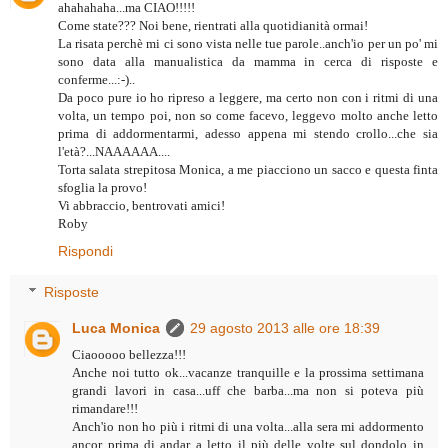
ahahahaha...ma CIAO!!!!!
Come state??? Noi bene, rientrati alla quotidianità ormai!
La risata perchè mi ci sono vista nelle tue parole..anch'io per un po' mi
sono data alla manualistica da mamma in cerca di risposte e
conferme...:-)..
Da poco pure io ho ripreso a leggere, ma certo non con i ritmi di una
volta, un tempo poi, non so come facevo, leggevo molto anche letto
prima di addormentarmi, adesso appena mi stendo crollo...che sia
l'età?...NAAAAAA....
Torta salata strepitosa Monica, a me piacciono un sacco e questa finta
sfoglia la provo!
Vi abbraccio, bentrovati amici!
Roby
Rispondi
Risposte
Luca Monica
29 agosto 2013 alle ore 18:39
Ciaooooo bellezza!!!
Anche noi tutto ok...vacanze tranquille e la prossima settimana
grandi lavori in casa...uff che barba...ma non si poteva più
rimandare!!!
Anch'io non ho più i ritmi di una volta...alla sera mi addormento
ancor prima di andar a letto il più delle volte sul dondolo in