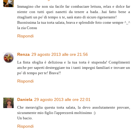
Immagino che non sia facile far combaciare lettura, relax e dolce far
niente con tutti quei nanetti da tenere a bada…hai fatto bene a
ritagliarti un po' di tempo x te, sarà stato di sicuro rigenerante!
Buonissima la tua torta salata, brava e splendide foto come sempre ^_^
la zia Consu
Rispondi
Renza
29 agosto 2013 alle ore 21:56
La finta sfoglia è deliziosa e la tua torta è stupenda! Complimenti
anche per saperti destreggiare tra i tanti impegni familiari e trovare un
po' di tempo per te! Brava!!
Rispondi
Daniela
29 agosto 2013 alle ore 22:01
Che meraviglia questa torta salata, la devo assolutamente provare,
sicuramente mio figlio l'apprezzerà moltissimo :)
Un bacio.
Rispondi