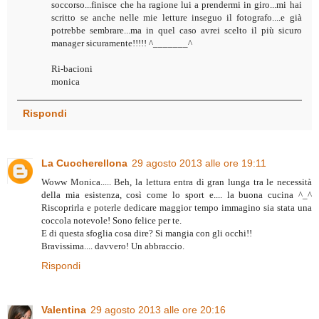
soccorso...finisce che ha ragione lui a prendermi in giro...mi hai
scritto se anche nelle mie letture inseguo il fotografo....e già
potrebbe sembrare...ma in quel caso avrei scelto il più sicuro
manager sicuramente!!!!! ^_______^
Ri-bacioni
monica
Rispondi
La Cuocherellona
29 agosto 2013 alle ore 19:11
Woww Monica..... Beh, la lettura entra di gran lunga tra le necessità
della mia esistenza, così come lo sport e.... la buona cucina ^_^
Riscoprirla e poterle dedicare maggior tempo immagino sia stata una
coccola notevole! Sono felice per te.
E di questa sfoglia cosa dire? Si mangia con gli occhi!!
Bravissima.... davvero! Un abbraccio.
Rispondi
Valentina
29 agosto 2013 alle ore 20:16