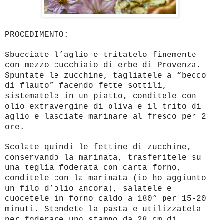
PROCEDIMENTO:
Sbucciate l’aglio e tritatelo finemente
con mezzo cucchiaio di erbe di Provenza.
Spuntate le zucchine, tagliatele a “becco
di flauto” facendo fette sottili,
sistematele in un piatto, conditele con
olio extravergine di oliva e il trito di
aglio e lasciate marinare al fresco per 2
ore.
Scolate quindi le fettine di zucchine,
conservando la marinata, trasferitele su
una teglia foderata con carta forno,
conditele con la marinata (io ho aggiunto
un filo d’olio ancora), salatele e
cuocetele in forno caldo a 180° per 15-20
minuti. Stendete la pasta e utilizzatela
per foderare uno stampo da 28 cm di