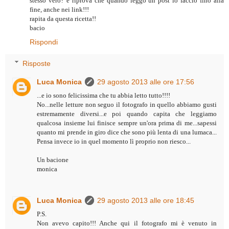
stesso vero? è riprova che quando leggo un post lo faccio fino alla
fine, anche nei link!!!
rapita da questa ricetta!!
bacio
Rispondi
Risposte
Luca Monica
29 agosto 2013 alle ore 17:56
...e io sono felicissima che tu abbia letto tutto!!!!
No...nelle letture non seguo il fotografo in quello abbiamo gusti
estremamente diversi...e poi quando capita che leggiamo
qualcosa insieme lui finisce sempre un'ora prima di me...sapessi
quanto mi prende in giro dice che sono più lenta di una lumaca...
Pensa invece io in quel momento lì proprio non riesco...
Un bacione
monica
Luca Monica
29 agosto 2013 alle ore 18:45
P.S.
Non avevo capito!!! Anche qui il fotografo mi è venuto in