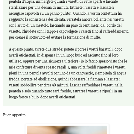
pentola d'acqua, immergete quindi i vasetti di vetro aperti e lasciate
sterilizzare per una decina di minuti. Estraete i vasetti e lasciateli
asciugare capovolti su un panno pulito). Quando la vostra confettura ha
raggiunto la consistenza desiderata, versatela ancora bollente nei vasetti
con l'aiuto di un mestolo, lasciando un paio di centimetri dal bordo del
vasetto. Chiudete con il tappo e capovolgete i vasetti fino al raffreddamento,
per creare il sottovuoto ed evitare la formazione di muffe.
A questo punto, avrete due strade: potete riporre i vostri barattoli, dopo
averli etichettati, in dispensa in un luogo buio ed asciutto fino al loro
utilizzo, oppure per una sicurezza ulteriore (io lo faccio spesso visto che le
mie confetture diventa spesso regali!), una volta freddi rimettete i vasetti
pieni in una pentola avvolti ognuno da un canovaccio, riempitela di acqua
fredda, portate ad ebollizione, quindi abbassare la fiamma e lasciate i
vasetti sobbollire per circa 40 minuti. Lasciar raffreddare i vasetti nella
pentola e solo quando tutto sarà freddo, estrarre i vasetti e riporli in un
luogo fresco e buio, dopo averli etichettati.
Buon appetito!