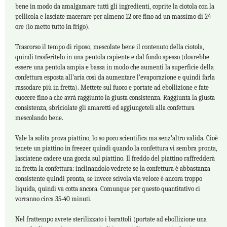
bene in modo da amalgamare tutti gli ingredienti, coprite la ciotola con la
pellicola e lasciate macerare per almeno 12 ore fino ad un massimo di 24
ore (io metto tutto in frigo).
Trascorso il tempo di riposo, mescolate bene il contenuto della ciotola,
quindi trasferitelo in una pentola capiente e dal fondo spesso (dovrebbe
essere una pentola ampia e bassa in modo che aumenti la superficie della
confettura esposta all’aria così da aumentare l’evaporazione e quindi farla
rassodare più in fretta). Mettete sul fuoco e portate ad ebollizione e fate
cuocere fino a che avrà raggiunto la giusta consistenza. Raggiunta la giusta
consistenza, sbriciolate gli amaretti ed aggiungeteli alla confettura
mescolando bene.
Vale la solita prova piattino, lo so poco scientifica ma senz’altro valida. Cioè
tenete un piattino in freezer quindi quando la confettura vi sembra pronta,
lasciatene cadere una goccia sul piattino. Il freddo del piattino raffredderà
in fretta la confettura: inclinandolo vedrete se la confettura è abbastanza
consistente quindi pronta, se invece scivola via veloce è ancora troppo
liquida, quindi va cotta ancora. Comunque per questo quantitativo ci
vorranno circa 35-40 minuti.
Nel frattempo avrete sterilizzato i barattoli (portate ad ebollizione una