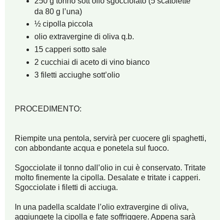
250 g tonno sott’olio sgocciolato (5 scatolette
da 80 g l’una)
½ cipolla piccola
olio extravergine di oliva q.b.
15 capperi sotto sale
2 cucchiai di aceto di vino bianco
3 filetti acciughe sott’olio
PROCEDIMENTO:
Riempite una pentola, servirà per cuocere gli spaghetti,
con abbondante acqua e ponetela sul fuoco.
Sgocciolate il tonno dall’olio in cui è conservato. Tritate
molto finemente la cipolla. Desalate e tritate i capperi.
Sgocciolate i filetti di acciuga.
In una padella scaldate l’olio extravergine di oliva,
aggiungete la cipolla e fate soffriggere. Appena sarà