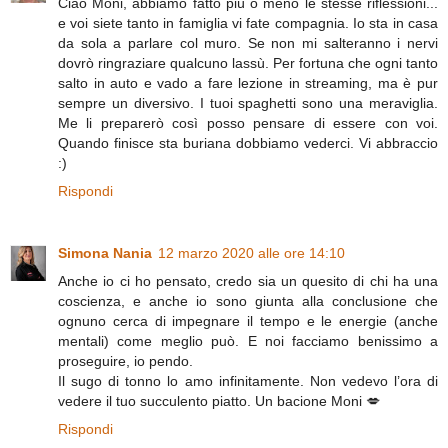
Ciao Moni, abbiamo fatto più o meno le stesse riflessioni...
e voi siete tanto in famiglia vi fate compagnia. Io sta in casa
da sola a parlare col muro. Se non mi salteranno i nervi
dovrò ringraziare qualcuno lassù. Per fortuna che ogni tanto
salto in auto e vado a fare lezione in streaming, ma è pur
sempre un diversivo. I tuoi spaghetti sono una meraviglia.
Me li preparerò così posso pensare di essere con voi.
Quando finisce sta buriana dobbiamo vederci. Vi abbraccio
:)
Rispondi
Simona Nania
12 marzo 2020 alle ore 14:10
Anche io ci ho pensato, credo sia un quesito di chi ha una
coscienza, e anche io sono giunta alla conclusione che
ognuno cerca di impegnare il tempo e le energie (anche
mentali) come meglio può. E noi facciamo benissimo a
proseguire, io pendo.
Il sugo di tonno lo amo infinitamente. Non vedevo l’ora di
vedere il tuo succulento piatto. Un bacione Moni 💋
Rispondi