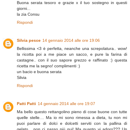
Buona serata tesoro e grazie x il tuo sostegno in questi
giorni...
la zia Consu
Rispondi
Silvia pesce
14 gennaio 2014 alle ore 19:06
Bellissima <3 è perfetta, neanche una screpolatura.. wow!
la ricotta poi a me piace un sacco, e pure la farina di
castagne.. con il suo sapore grezzo e raffinato :) questa
ricetta me la segno! complimenti :)
un bacio e buona serata
Silvia
Rispondi
Patti Patti
14 gennaio 2014 alle ore 19:07
Ma bello questo rettangolino pieno di cose buone con tutte
quelle stelle.... Ma io mi sono rimessa a dieta, tu non mi
puoi parlare di dolci e dolcetti serviti con la pallina di
gelato... non ci passo più qui! Ma quanto vi adoro??? Un