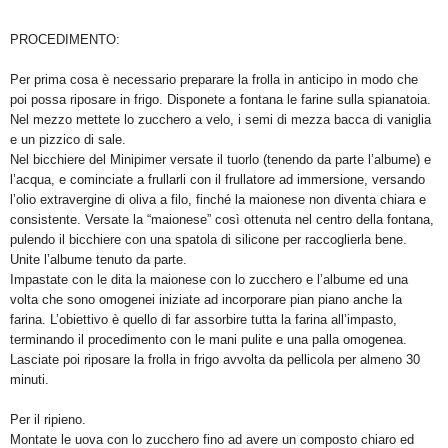
PROCEDIMENTO:
Per prima cosa è necessario preparare la frolla in anticipo in modo che
poi possa riposare in frigo. Disponete a fontana le farine sulla spianatoia.
Nel mezzo mettete lo zucchero a velo, i semi di mezza bacca di vaniglia
e un pizzico di sale.
Nel bicchiere del Minipimer versate il tuorlo (tenendo da parte l’albume) e
l’acqua, e cominciate a frullarli con il frullatore ad immersione, versando
l’olio extravergine di oliva a filo, finché la maionese non diventa chiara e
consistente. Versate la “maionese” così ottenuta nel centro della fontana,
pulendo il bicchiere con una spatola di silicone per raccoglierla bene.
Unite l’albume tenuto da parte.
Impastate con le dita la maionese con lo zucchero e l’albume ed una
volta che sono omogenei iniziate ad incorporare pian piano anche la
farina. L’obiettivo è quello di far assorbire tutta la farina all’impasto,
terminando il procedimento con le mani pulite e una palla omogenea.
Lasciate poi riposare la frolla in frigo avvolta da pellicola per almeno 30
minuti.
Per il ripieno.
Montate le uova con lo zucchero fino ad avere un composto chiaro ed