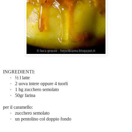
INGREDIENTI:
·
½
l latte
·
2 uova intere oppure 4 tuorli
·
1 hg zucchero semolato
·
50gr farina
per il caramello:
·
zucchero semolato
·
un pentolino col doppio fondo